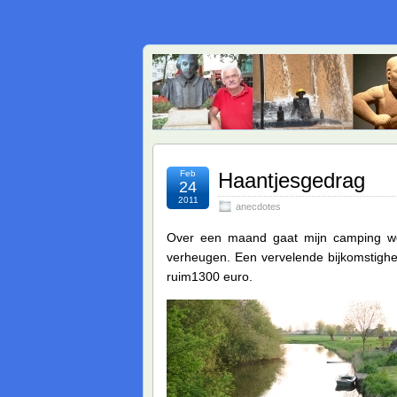
Feb
Haantjesgedrag
24
2011
anecdotes
Over een maand gaat mijn camping wee
verheugen. Een vervelende bijkomstighei
ruim1300 euro.