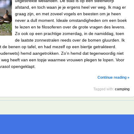
uitgestrekte weilanden. De stad is op een steenworp
afstand, en toch waan je je ergens heel ver weg. Ik mag er
graag zijn, en met zoveel vogels en beesten om je heen
never a dull moment. Ideale omstandigheden om een boek
te lezen en te filosoferen over de grote vragen des levens.
Zo ook op een prachtige zomerdag, in de namiddag, toen
de laatste zonnestralen reeds over de bomen gluurden. Ik
t de benen op tafel, en had mezelf op een biertje getrakteerd.
(ouderwets) hemd aangetrokken. Zo’n hemd dat tegenwoordig niet
weg heeft van een topje waarmee vrouwen plegen te lopen. Voor
arasol opengeklapt.
Continue reading »
Tagged with:
camping