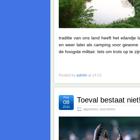
traditie van ons land heeft het eilandj
en weer later als camping voor gewone b
de hoogste militair. Iets om trots op te zij
Posted by
admin
at 14:51
Feb
Toeval bestaat niet
08
2011
algemeen
,
anecdotes