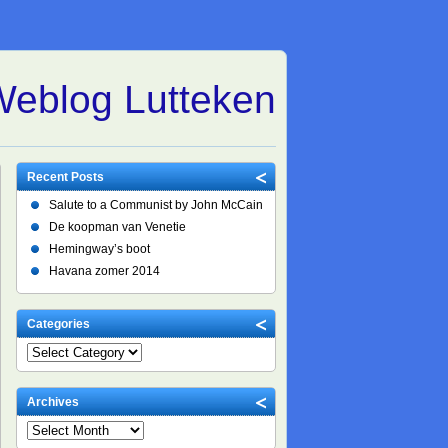
eblog Lutteken
Recent Posts
Salute to a Communist by John McCain
De koopman van Venetie
Hemingway’s boot
Havana zomer 2014
Categories
Archives