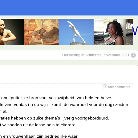
W
Herstelling in Suriname, november 2011
Add comments
 onuitputtelijke bron van volkswijsheid: van hele en halve
n vino veritas (in de wijn –komt- de waarheid voor de dag) zeiden
 al.
aties hebben op zulke thema’s ijverig voortgeborduurd.
wijsheden uit de losse pols te citeren:
n en vrouwenhaar, zijn bedrieglijke waar