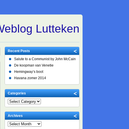
eblog Lutteken
Recent Posts
Salute to a Communist by John McCain
De koopman van Venetie
Hemingway’s boot
Havana zomer 2014
Categories
Archives