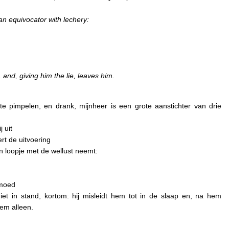
an equivocator with lechery:
 and, giving him the lie, leaves him.
te pimpelen, en drank, mijnheer is een grote aanstichter van drie
j uit
rt de uitvoering
 loopje met de wellust neemt:
 moed
et in stand, kortom: hij misleidt hem tot in de slaap en, na hem
hem alleen.