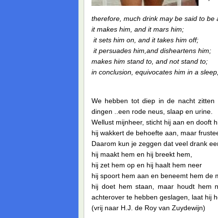
therefore, much drink may be said to be 
it makes him, and it mars him;
it sets him on, and it takes him off;
it persuades him,and disheartens him;
makes him stand to, and not stand to;
in conclusion, equivocates him in a sleep,
We hebben tot diep in de nacht zitten 
dingen ..een rode neus, slaap en urine.
Wellust mijnheer, sticht hij aan en dooft hi
hij wakkert de behoefte aan, maar frustee
Daarom kun je zeggen dat veel drank een
hij maakt hem en hij breekt hem,
hij zet hem op en hij haalt hem neer
hij spoort hem aan en beneemt hem de
hij doet hem staan, maar houdt hem ni
achterover te hebben geslagen, laat hij 
(vrij naar H.J. de Roy van Zuydewijn)