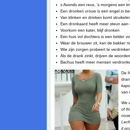
s Avonds een reus, ‘s morgens een k
Een dronken vrouw is een engel in b
Van klinken en drinken komt struikele
Een dronkaard heeft meer steun aan e
Voorkom een kater, blijf dronken
Een huis vol dochters is een kelder vo
Waar de brouwer zit, kan de bakker nie
Wie zijn zorgen probeert te verdrin
Als de drank zinkt, drijven de woorde
Bachus heeft meer mensen verdronk
De N
dran
kapot
van 
We w
of t
nose
Lech
it p