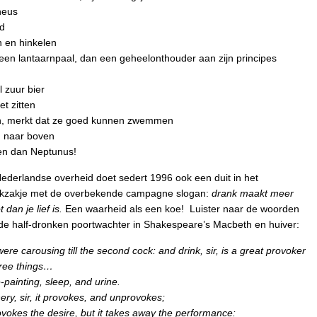
neus
ed
n en hinkelen
en lantaarnpaal, dan een geheelonthouder aan zijn principes
l zuur bier
t zitten
ken, merkt dat ze goed kunnen zwemmen
n naar boven
en dan Neptunus!
ederlandse overheid doet sedert 1996 ook een duit in het
kzakje met de overbekende campagne slogan:
drank maakt meer
 dan je lief is.
Een waarheid als een koe! Luister naar de woorden
de half-dronken poortwachter in Shakespeare’s Macbeth en huiver:
ere carousing till the second cock: and drink, sir, is a great provoker
hree things…
-painting, sleep, and urine.
ery, sir, it provokes, and unprovokes;
rovokes the desire, but it takes away the performance: