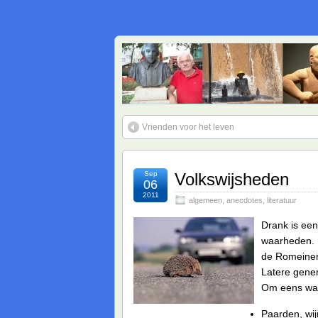
Vrienden voor het leven
Sep
Volkswijsheden
06
2011
algemeen
,
anecdotes
,
literatuur
Drank is een
waarheden. I
de Romeinen
Latere gener
Om eens wat 
Paarden, wij